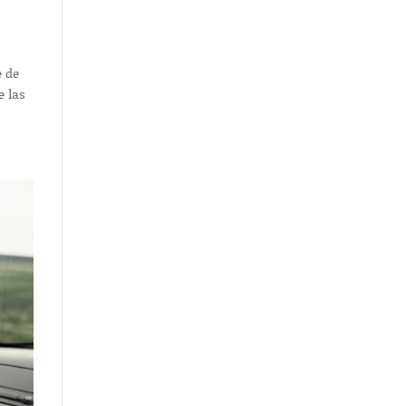
e de
e las