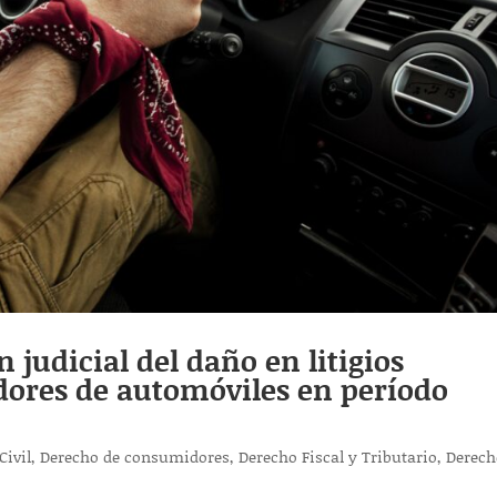
 judicial del daño en litigios
ores de automóviles en período
Civil
,
Derecho de consumidores
,
Derecho Fiscal y Tributario
,
Derech