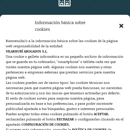
Zaragoza
Información básica sobre
Plaza Aragón 10, planta 11ª, 50004 Zaragoza
cookies
976 219 571
976 225 209
Bienvenida/o a la información básica sobre las cookies de la página
web responsabilidad de la entidad:
Contacto
VILARRUBÍ ABOGADOS S.L.
Una cookie o galleta informática es un pequeño archivo de información
que se guarda en tu ordenador, “smartphone” o tableta cada vez que

visitas nuestra página web. Algunas cookies son nuestras y otras
pertenecen a empresas externas que prestan servicios para nuestra
página web.
Las cookies pueden ser de varios tipos: las cookies técnicas son
Mallorca
necesarias para que nuestra página web pueda funcionar, no necesitan
de tu autorización y son las únicas que tenemos activadas por defecto.
Josep Pla, n°6, 07400 Alcudia (Mallorca)
El resto de cookies sirven para mejorar nuestra página, para
personalizarla en base a tus preferencias, o para poder mostrarte
722 131 870
Contacto
publicidad ajustada a tus búsquedas, gustos e intereses personales.
Puedes aceptar todas estas cookies pulsando el botón
ACEPTAR
,
rechazarlas pulsando el botón
RECHAZAR
o configurarlas clicando en el

apartado
CONFIGURACIÓN DE COOKIES.
Si quieres más información, consulta la
POLÍTICA DE COOKIES
de