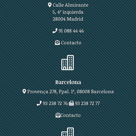
Calle Almirante
5, 4º izquierda
28004 Madrid
91 088 44 46
Contacto

Barcelona
Provença 278, Ppal. 1ª, 08008 Barcelona
93 238 72 76
93 238 72 77
Contacto
