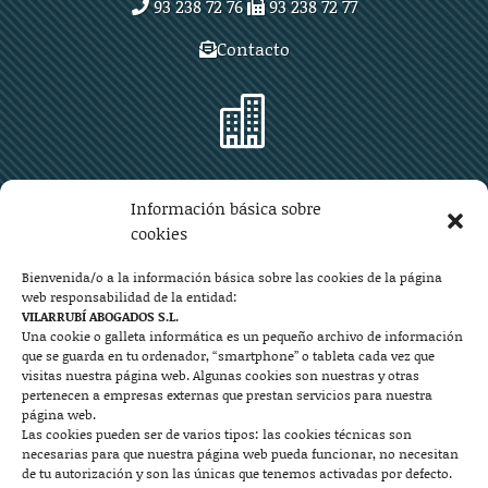
93 238 72 76
93 238 72 77
Contacto

Zaragoza
Información básica sobre
Plaza Aragón 10, planta 11ª, 50004 Zaragoza
cookies
976 219 571
976 225 209
Bienvenida/o a la información básica sobre las cookies de la página
web responsabilidad de la entidad:
Contacto
VILARRUBÍ ABOGADOS S.L.
Una cookie o galleta informática es un pequeño archivo de información
que se guarda en tu ordenador, “smartphone” o tableta cada vez que

visitas nuestra página web. Algunas cookies son nuestras y otras
pertenecen a empresas externas que prestan servicios para nuestra
página web.
Las cookies pueden ser de varios tipos: las cookies técnicas son
Mallorca
necesarias para que nuestra página web pueda funcionar, no necesitan
de tu autorización y son las únicas que tenemos activadas por defecto.
Josep Pla, n°6, 07400 Alcudia (Mallorca)