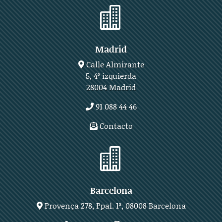

Madrid
Calle Almirante
5, 4º izquierda
28004 Madrid
91 088 44 46
Contacto

Barcelona
Provença 278, Ppal. 1ª, 08008 Barcelona