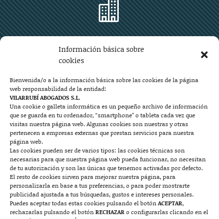

Zaragoza
Información básica sobre
Plaza Aragón 10, planta 11ª, 50004 Zaragoza
cookies
976 219 571
976 225 209
Bienvenida/o a la información básica sobre las cookies de la página
web responsabilidad de la entidad:
Contacto
VILARRUBÍ ABOGADOS S.L.
Una cookie o galleta informática es un pequeño archivo de información
que se guarda en tu ordenador, “smartphone” o tableta cada vez que

visitas nuestra página web. Algunas cookies son nuestras y otras
pertenecen a empresas externas que prestan servicios para nuestra
página web.
Las cookies pueden ser de varios tipos: las cookies técnicas son
Mallorca
necesarias para que nuestra página web pueda funcionar, no necesitan
de tu autorización y son las únicas que tenemos activadas por defecto.
Josep Pla, n°6, 07400 Alcudia (Mallorca)
El resto de cookies sirven para mejorar nuestra página, para
personalizarla en base a tus preferencias, o para poder mostrarte
722 131 870
Contacto
publicidad ajustada a tus búsquedas, gustos e intereses personales.
Puedes aceptar todas estas cookies pulsando el botón
ACEPTAR
,
rechazarlas pulsando el botón
RECHAZAR
o configurarlas clicando en el