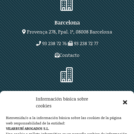

Barcelona
Provença 278, Ppal. 1ª, 08008 Barcelona
93 238 72 76
93 238 72 77
Contacto

Zaragoza
Información básica sobre
Plaza Aragón 10, planta 11ª, 50004 Zaragoza
cookies
976 219 571
976 225 209
Bienvenida/o a la información básica sobre las cookies de la página
web responsabilidad de la entidad:
Contacto
VILARRUBÍ ABOGADOS S.L.
Una cookie o galleta informática es un pequeño archivo de información