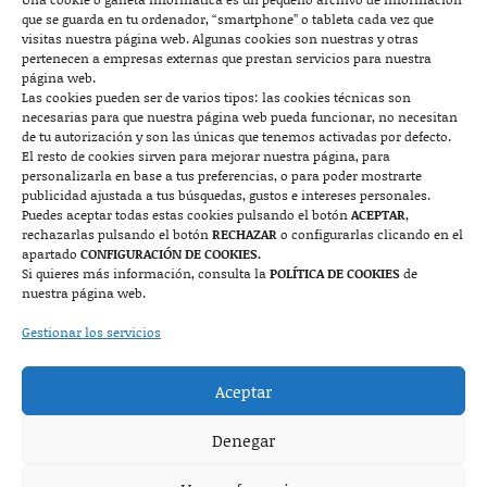
que se guarda en tu ordenador, “smartphone” o tableta cada vez que

visitas nuestra página web. Algunas cookies son nuestras y otras
pertenecen a empresas externas que prestan servicios para nuestra
página web.
Las cookies pueden ser de varios tipos: las cookies técnicas son
Mallorca
necesarias para que nuestra página web pueda funcionar, no necesitan
de tu autorización y son las únicas que tenemos activadas por defecto.
Josep Pla, n°6, 07400 Alcudia (Mallorca)
El resto de cookies sirven para mejorar nuestra página, para
personalizarla en base a tus preferencias, o para poder mostrarte
722 131 870
Contacto
publicidad ajustada a tus búsquedas, gustos e intereses personales.
Puedes aceptar todas estas cookies pulsando el botón
ACEPTAR
,
rechazarlas pulsando el botón
RECHAZAR
o configurarlas clicando en el

apartado
CONFIGURACIÓN DE COOKIES.
Si quieres más información, consulta la
POLÍTICA DE COOKIES
de
nuestra página web.
Monzón
Gestionar los servicios
Plaza Mayor 7, 1º, 22400 Monzón (Huesca)
Aceptar
974 415 252
974 417 152
Denegar
Contacto