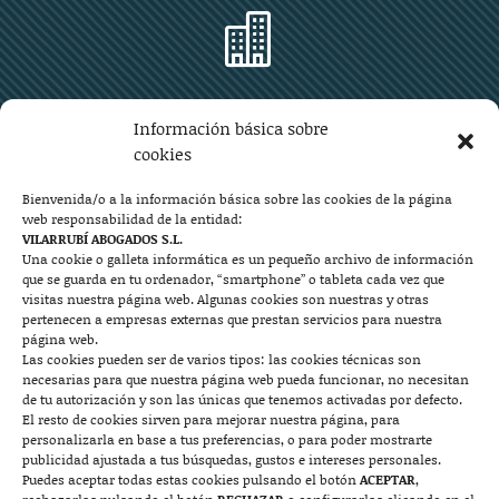

Zaragoza
Información básica sobre
Plaza Aragón 10, planta 11ª, 50004 Zaragoza
cookies
976 219 571
976 225 209
Bienvenida/o a la información básica sobre las cookies de la página
web responsabilidad de la entidad:
Contacto
VILARRUBÍ ABOGADOS S.L.
Una cookie o galleta informática es un pequeño archivo de información
que se guarda en tu ordenador, “smartphone” o tableta cada vez que

visitas nuestra página web. Algunas cookies son nuestras y otras
pertenecen a empresas externas que prestan servicios para nuestra
página web.
Las cookies pueden ser de varios tipos: las cookies técnicas son
Mallorca
necesarias para que nuestra página web pueda funcionar, no necesitan
de tu autorización y son las únicas que tenemos activadas por defecto.
Josep Pla, n°6, 07400 Alcudia (Mallorca)
El resto de cookies sirven para mejorar nuestra página, para
personalizarla en base a tus preferencias, o para poder mostrarte
722 131 870
Contacto
publicidad ajustada a tus búsquedas, gustos e intereses personales.
Puedes aceptar todas estas cookies pulsando el botón
ACEPTAR
,