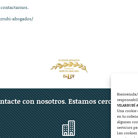
 contactarnos.
arrubi-abogados/
Bienvenida/
ntacte con nosotros. Estamos cerca de ust
responsabil
VILARRUBÍ 
Una cookie 
en tu orden
Algunas coo

servicios p
Las cookies 