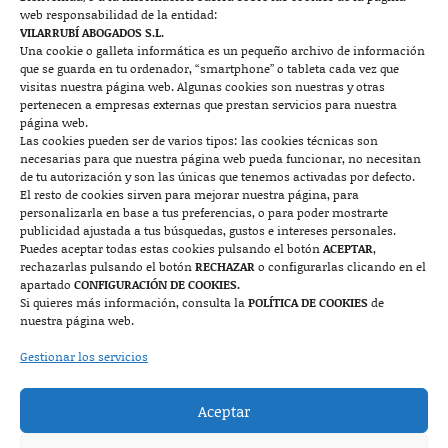
web responsabilidad de la entidad:
Contacto
VILARRUBÍ ABOGADOS S.L.
Una cookie o galleta informática es un pequeño archivo de información
que se guarda en tu ordenador, “smartphone” o tableta cada vez que

visitas nuestra página web. Algunas cookies son nuestras y otras
pertenecen a empresas externas que prestan servicios para nuestra
página web.
Las cookies pueden ser de varios tipos: las cookies técnicas son
Mallorca
necesarias para que nuestra página web pueda funcionar, no necesitan
de tu autorización y son las únicas que tenemos activadas por defecto.
Josep Pla, n°6, 07400 Alcudia (Mallorca)
El resto de cookies sirven para mejorar nuestra página, para
personalizarla en base a tus preferencias, o para poder mostrarte
722 131 870
Contacto
publicidad ajustada a tus búsquedas, gustos e intereses personales.
Puedes aceptar todas estas cookies pulsando el botón
ACEPTAR
,
rechazarlas pulsando el botón
RECHAZAR
o configurarlas clicando en el

apartado
CONFIGURACIÓN DE COOKIES.
Si quieres más información, consulta la
POLÍTICA DE COOKIES
de
nuestra página web.
Monzón
Gestionar los servicios
Plaza Mayor 7, 1º, 22400 Monzón (Huesca)
Aceptar
974 415 252
974 417 152