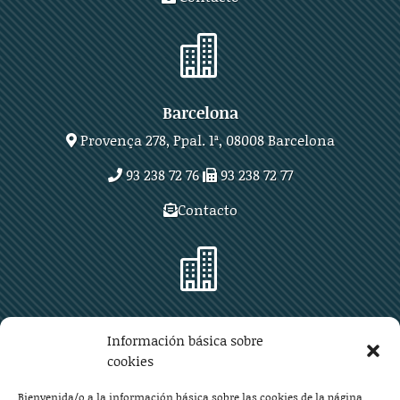

Barcelona
Provença 278, Ppal. 1ª, 08008 Barcelona
93 238 72 76
93 238 72 77
Contacto

Zaragoza
Información básica sobre
Plaza Aragón 10, planta 11ª, 50004 Zaragoza
cookies
976 219 571
976 225 209
Bienvenida/o a la información básica sobre las cookies de la página