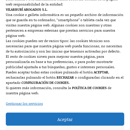
web responsabilidad de la entidad:
Contacto
VILARRUBÍ ABOGADOS S.L.
Una cookie o galleta informática es un pequeño archivo de información
que se guarda en tu ordenador, “smartphone” o tableta cada vez que

visitas nuestra página web. Algunas cookies son nuestras y otras
pertenecen a empresas externas que prestan servicios para nuestra
página web.
Las cookies pueden ser de varios tipos: las cookies técnicas son
Mallorca
necesarias para que nuestra página web pueda funcionar, no necesitan
de tu autorización y son las únicas que tenemos activadas por defecto.
Josep Pla, n°6, 07400 Alcudia (Mallorca)
El resto de cookies sirven para mejorar nuestra página, para
personalizarla en base a tus preferencias, o para poder mostrarte
722 131 870
Contacto
publicidad ajustada a tus búsquedas, gustos e intereses personales.
Puedes aceptar todas estas cookies pulsando el botón
ACEPTAR
,
rechazarlas pulsando el botón
RECHAZAR
o configurarlas clicando en el

apartado
CONFIGURACIÓN DE COOKIES.
Si quieres más información, consulta la
POLÍTICA DE COOKIES
de
nuestra página web.
Monzón
Gestionar los servicios
Plaza Mayor 7, 1º, 22400 Monzón (Huesca)
Aceptar
974 415 252
974 417 152