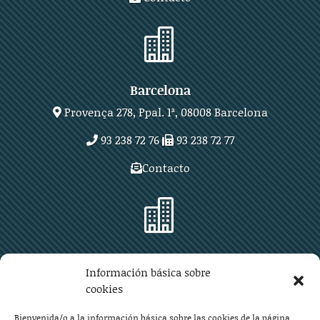

Barcelona
Provença 278, Ppal. 1ª, 08008 Barcelona
93 238 72 76
93 238 72 77
Contacto

Zaragoza
Información básica sobre
Plaza Aragón 10, planta 11ª, 50004 Zaragoza
cookies
976 219 571
976 225 209
Bienvenida/o a la información básica sobre las cookies de la página