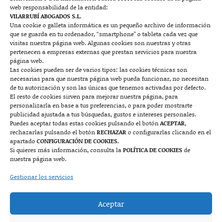
web responsabilidad de la entidad:
Contacto
VILARRUBÍ ABOGADOS S.L.
Una cookie o galleta informática es un pequeño archivo de información
que se guarda en tu ordenador, “smartphone” o tableta cada vez que

visitas nuestra página web. Algunas cookies son nuestras y otras
pertenecen a empresas externas que prestan servicios para nuestra
página web.
Las cookies pueden ser de varios tipos: las cookies técnicas son
Mallorca
necesarias para que nuestra página web pueda funcionar, no necesitan
de tu autorización y son las únicas que tenemos activadas por defecto.
Josep Pla, n°6, 07400 Alcudia (Mallorca)
El resto de cookies sirven para mejorar nuestra página, para
personalizarla en base a tus preferencias, o para poder mostrarte
722 131 870
Contacto
publicidad ajustada a tus búsquedas, gustos e intereses personales.
Puedes aceptar todas estas cookies pulsando el botón
ACEPTAR
,
rechazarlas pulsando el botón
RECHAZAR
o configurarlas clicando en el

apartado
CONFIGURACIÓN DE COOKIES.
Si quieres más información, consulta la
POLÍTICA DE COOKIES
de
nuestra página web.
Monzón
Gestionar los servicios
Plaza Mayor 7, 1º, 22400 Monzón (Huesca)
Aceptar
974 415 252
974 417 152