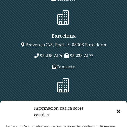

Barcelona
Provença 278, Ppal. 1ª, 08008 Barcelona
93 238 72 76
93 238 72 77
Contacto

Zaragoza
Información básica sobre
Plaza Aragón 10, planta 11ª, 50004 Zaragoza
cookies
976 219 571
976 225 209
Bienvenida/o a la información básica sobre las cookies de la página