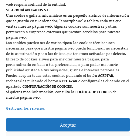
web responsabilidad de la entidad:
Contacto
VILARRUBÍ ABOGADOS S.L.
Una cookie o galleta informática es un pequeño archivo de información
que se guarda en tu ordenador, “smartphone” o tableta cada vez que

visitas nuestra página web. Algunas cookies son nuestras y otras
pertenecen a empresas externas que prestan servicios para nuestra
página web.
Las cookies pueden ser de varios tipos: las cookies técnicas son
Mallorca
necesarias para que nuestra página web pueda funcionar, no necesitan
de tu autorización y son las únicas que tenemos activadas por defecto.
Josep Pla, n°6, 07400 Alcudia (Mallorca)
El resto de cookies sirven para mejorar nuestra página, para
personalizarla en base a tus preferencias, o para poder mostrarte
722 131 870
Contacto
publicidad ajustada a tus búsquedas, gustos e intereses personales.
Puedes aceptar todas estas cookies pulsando el botón
ACEPTAR
,
rechazarlas pulsando el botón
RECHAZAR
o configurarlas clicando en el

apartado
CONFIGURACIÓN DE COOKIES.
Si quieres más información, consulta la
POLÍTICA DE COOKIES
de
nuestra página web.
Monzón
Gestionar los servicios
Plaza Mayor 7, 1º, 22400 Monzón (Huesca)
Aceptar
974 415 252
974 417 152