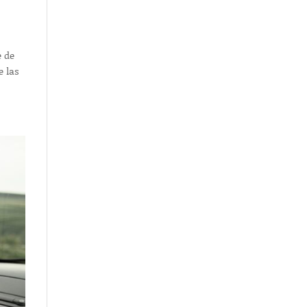
e de
e las