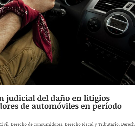
 judicial del daño en litigios
ores de automóviles en período
Civil
,
Derecho de consumidores
,
Derecho Fiscal y Tributario
,
Derech