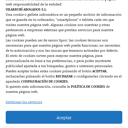
web responsabilidad de la entidad:
Contacto
VILARRUBÍ ABOGADOS S.L.
Una cookie o galleta informática es un pequeño archivo de información
que se guarda en tu ordenador, “smartphone” o tableta cada vez que

visitas nuestra página web. Algunas cookies son nuestras y otras
pertenecen a empresas externas que prestan servicios para nuestra
página web.
Las cookies pueden ser de varios tipos: las cookies técnicas son
Mallorca
necesarias para que nuestra página web pueda funcionar, no necesitan
de tu autorización y son las únicas que tenemos activadas por defecto.
Josep Pla, n°6, 07400 Alcudia (Mallorca)
El resto de cookies sirven para mejorar nuestra página, para
personalizarla en base a tus preferencias, o para poder mostrarte
722 131 870
Contacto
publicidad ajustada a tus búsquedas, gustos e intereses personales.
Puedes aceptar todas estas cookies pulsando el botón
ACEPTAR
,
rechazarlas pulsando el botón
RECHAZAR
o configurarlas clicando en el

apartado
CONFIGURACIÓN DE COOKIES.
Si quieres más información, consulta la
POLÍTICA DE COOKIES
de
nuestra página web.
Monzón
Gestionar los servicios
Plaza Mayor 7, 1º, 22400 Monzón (Huesca)
Aceptar
974 415 252
974 417 152