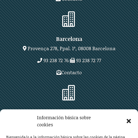

Barcelona
Provença 278, Ppal. 1ª, 08008 Barcelona
93 238 72 76
93 238 72 77
Contacto

Zaragoza
Información básica sobre
Plaza Aragón 10, planta 11ª, 50004 Zaragoza
cookies
976 219 571
976 225 209
Bienvenida/o a la información básica sobre las cookies de la página