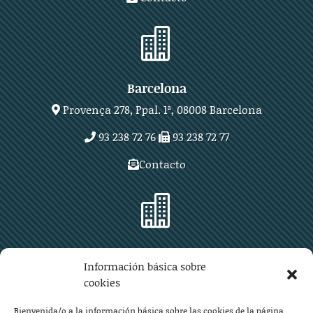

Barcelona
Provença 278, Ppal. 1ª, 08008 Barcelona
93 238 72 76
93 238 72 77
Contacto

Zaragoza
Información básica sobre
Plaza Aragón 10, planta 11ª, 50004 Zaragoza
cookies
976 219 571
976 225 209
Bienvenida/o a la información básica sobre las cookies de la página