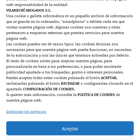
web responsabilidad de la entidad:
Contacto
VILARRUBÍ ABOGADOS S.L.
Una cookie o galleta informática es un pequeño archivo de información
que se guarda en tu ordenador, “smartphone” o tableta cada vez que

visitas nuestra página web. Algunas cookies son nuestras y otras
pertenecen a empresas externas que prestan servicios para nuestra
página web.
Las cookies pueden ser de varios tipos: las cookies técnicas son
Mallorca
necesarias para que nuestra página web pueda funcionar, no necesitan
de tu autorización y son las únicas que tenemos activadas por defecto.
Josep Pla, n°6, 07400 Alcudia (Mallorca)
El resto de cookies sirven para mejorar nuestra página, para
personalizarla en base a tus preferencias, o para poder mostrarte
722 131 870
Contacto
publicidad ajustada a tus búsquedas, gustos e intereses personales.
Puedes aceptar todas estas cookies pulsando el botón
ACEPTAR
,
rechazarlas pulsando el botón
RECHAZAR
o configurarlas clicando en el

apartado
CONFIGURACIÓN DE COOKIES.
Si quieres más información, consulta la
POLÍTICA DE COOKIES
de
nuestra página web.
Monzón
Gestionar los servicios
Plaza Mayor 7, 1º, 22400 Monzón (Huesca)
Aceptar
974 415 252
974 417 152