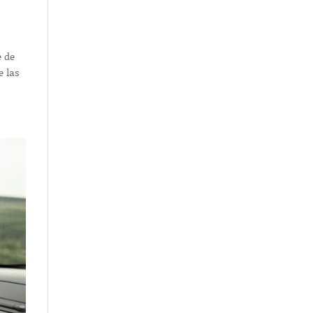
e de
e las