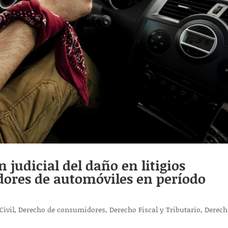
 judicial del daño en litigios
ores de automóviles en período
Civil
,
Derecho de consumidores
,
Derecho Fiscal y Tributario
,
Derech