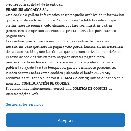
web responsabilidad de la entidad:
Contacto
VILARRUBÍ ABOGADOS S.L.
Una cookie o galleta informática es un pequeño archivo de información
que se guarda en tu ordenador, “smartphone” o tableta cada vez que

visitas nuestra página web. Algunas cookies son nuestras y otras
pertenecen a empresas externas que prestan servicios para nuestra
página web.
Las cookies pueden ser de varios tipos: las cookies técnicas son
Mallorca
necesarias para que nuestra página web pueda funcionar, no necesitan
de tu autorización y son las únicas que tenemos activadas por defecto.
Josep Pla, n°6, 07400 Alcudia (Mallorca)
El resto de cookies sirven para mejorar nuestra página, para
personalizarla en base a tus preferencias, o para poder mostrarte
722 131 870
Contacto
publicidad ajustada a tus búsquedas, gustos e intereses personales.
Puedes aceptar todas estas cookies pulsando el botón
ACEPTAR
,
rechazarlas pulsando el botón
RECHAZAR
o configurarlas clicando en el

apartado
CONFIGURACIÓN DE COOKIES.
Si quieres más información, consulta la
POLÍTICA DE COOKIES
de
nuestra página web.
Monzón
Gestionar los servicios
Plaza Mayor 7, 1º, 22400 Monzón (Huesca)
Aceptar
974 415 252
974 417 152