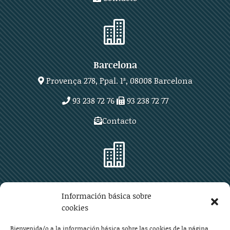

Barcelona
Provença 278, Ppal. 1ª, 08008 Barcelona
93 238 72 76
93 238 72 77
Contacto

Zaragoza
Información básica sobre
Plaza Aragón 10, planta 11ª, 50004 Zaragoza
cookies
976 219 571
976 225 209
Bienvenida/o a la información básica sobre las cookies de la página