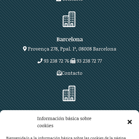

Barcelona
Provença 278, Ppal. 1ª, 08008 Barcelona
93 238 72 76
93 238 72 77
Contacto

Zaragoza
Información básica sobre
Plaza Aragón 10, planta 11ª, 50004 Zaragoza
cookies
976 219 571
976 225 209
Bienvenida/o a la información básica sobre las cookies de la página