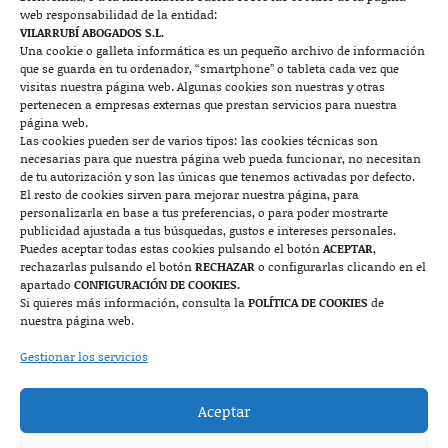
web responsabilidad de la entidad:
Contacto
VILARRUBÍ ABOGADOS S.L.
Una cookie o galleta informática es un pequeño archivo de información
que se guarda en tu ordenador, “smartphone” o tableta cada vez que

visitas nuestra página web. Algunas cookies son nuestras y otras
pertenecen a empresas externas que prestan servicios para nuestra
página web.
Las cookies pueden ser de varios tipos: las cookies técnicas son
Mallorca
necesarias para que nuestra página web pueda funcionar, no necesitan
de tu autorización y son las únicas que tenemos activadas por defecto.
Josep Pla, n°6, 07400 Alcudia (Mallorca)
El resto de cookies sirven para mejorar nuestra página, para
personalizarla en base a tus preferencias, o para poder mostrarte
722 131 870
Contacto
publicidad ajustada a tus búsquedas, gustos e intereses personales.
Puedes aceptar todas estas cookies pulsando el botón
ACEPTAR
,
rechazarlas pulsando el botón
RECHAZAR
o configurarlas clicando en el

apartado
CONFIGURACIÓN DE COOKIES.
Si quieres más información, consulta la
POLÍTICA DE COOKIES
de
nuestra página web.
Monzón
Gestionar los servicios
Plaza Mayor 7, 1º, 22400 Monzón (Huesca)
Aceptar
974 415 252
974 417 152