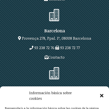

Barcelona
Provença 278, Ppal. 1ª, 08008 Barcelona
93 238 72 76
93 238 72 77
Contacto

Zaragoza
Información básica sobre
Plaza Aragón 10, planta 11ª, 50004 Zaragoza
cookies
976 219 571
976 225 209
Bienvenida/o a la información básica sobre las cookies de la página