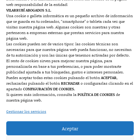
web responsabilidad de la entidad:
Contacto
VILARRUBÍ ABOGADOS S.L.
Una cookie o galleta informática es un pequeño archivo de información
que se guarda en tu ordenador, “smartphone” o tableta cada vez que

visitas nuestra página web. Algunas cookies son nuestras y otras
pertenecen a empresas externas que prestan servicios para nuestra
página web.
Las cookies pueden ser de varios tipos: las cookies técnicas son
Mallorca
necesarias para que nuestra página web pueda funcionar, no necesitan
de tu autorización y son las únicas que tenemos activadas por defecto.
Josep Pla, n°6, 07400 Alcudia (Mallorca)
El resto de cookies sirven para mejorar nuestra página, para
personalizarla en base a tus preferencias, o para poder mostrarte
722 131 870
Contacto
publicidad ajustada a tus búsquedas, gustos e intereses personales.
Puedes aceptar todas estas cookies pulsando el botón
ACEPTAR
,
rechazarlas pulsando el botón
RECHAZAR
o configurarlas clicando en el

apartado
CONFIGURACIÓN DE COOKIES.
Si quieres más información, consulta la
POLÍTICA DE COOKIES
de
nuestra página web.
Monzón
Gestionar los servicios
Plaza Mayor 7, 1º, 22400 Monzón (Huesca)
Aceptar
974 415 252
974 417 152