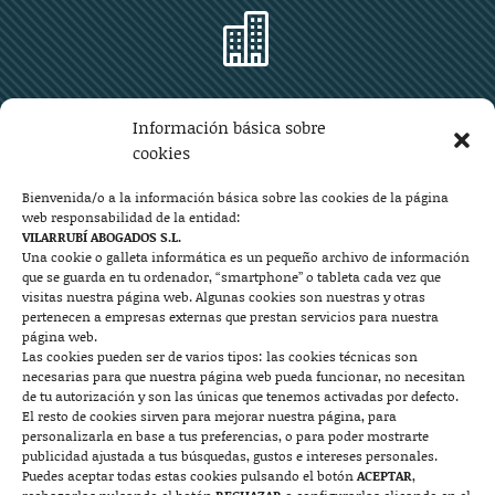

Zaragoza
Información básica sobre
Plaza Aragón 10, planta 11ª, 50004 Zaragoza
cookies
976 219 571
976 225 209
Bienvenida/o a la información básica sobre las cookies de la página
web responsabilidad de la entidad:
Contacto
VILARRUBÍ ABOGADOS S.L.
Una cookie o galleta informática es un pequeño archivo de información
que se guarda en tu ordenador, “smartphone” o tableta cada vez que

visitas nuestra página web. Algunas cookies son nuestras y otras
pertenecen a empresas externas que prestan servicios para nuestra
página web.
Las cookies pueden ser de varios tipos: las cookies técnicas son
Mallorca
necesarias para que nuestra página web pueda funcionar, no necesitan
de tu autorización y son las únicas que tenemos activadas por defecto.
Josep Pla, n°6, 07400 Alcudia (Mallorca)
El resto de cookies sirven para mejorar nuestra página, para
personalizarla en base a tus preferencias, o para poder mostrarte
722 131 870
Contacto
publicidad ajustada a tus búsquedas, gustos e intereses personales.
Puedes aceptar todas estas cookies pulsando el botón
ACEPTAR
,