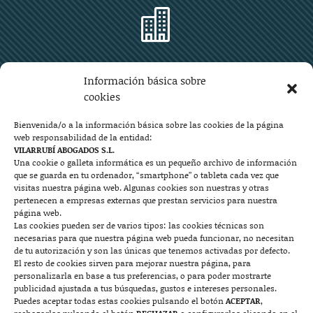

Zaragoza
Información básica sobre
Plaza Aragón 10, planta 11ª, 50004 Zaragoza
cookies
976 219 571
976 225 209
Bienvenida/o a la información básica sobre las cookies de la página
web responsabilidad de la entidad:
Contacto
VILARRUBÍ ABOGADOS S.L.
Una cookie o galleta informática es un pequeño archivo de información
que se guarda en tu ordenador, “smartphone” o tableta cada vez que

visitas nuestra página web. Algunas cookies son nuestras y otras
pertenecen a empresas externas que prestan servicios para nuestra
página web.
Las cookies pueden ser de varios tipos: las cookies técnicas son
Mallorca
necesarias para que nuestra página web pueda funcionar, no necesitan
de tu autorización y son las únicas que tenemos activadas por defecto.
Josep Pla, n°6, 07400 Alcudia (Mallorca)
El resto de cookies sirven para mejorar nuestra página, para
personalizarla en base a tus preferencias, o para poder mostrarte
722 131 870
Contacto
publicidad ajustada a tus búsquedas, gustos e intereses personales.
Puedes aceptar todas estas cookies pulsando el botón
ACEPTAR
,