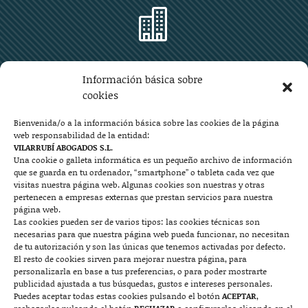

Zaragoza
Información básica sobre
Plaza Aragón 10, planta 11ª, 50004 Zaragoza
cookies
976 219 571
976 225 209
Bienvenida/o a la información básica sobre las cookies de la página
web responsabilidad de la entidad:
Contacto
VILARRUBÍ ABOGADOS S.L.
Una cookie o galleta informática es un pequeño archivo de información
que se guarda en tu ordenador, “smartphone” o tableta cada vez que

visitas nuestra página web. Algunas cookies son nuestras y otras
pertenecen a empresas externas que prestan servicios para nuestra
página web.
Las cookies pueden ser de varios tipos: las cookies técnicas son
Mallorca
necesarias para que nuestra página web pueda funcionar, no necesitan
de tu autorización y son las únicas que tenemos activadas por defecto.
Josep Pla, n°6, 07400 Alcudia (Mallorca)
El resto de cookies sirven para mejorar nuestra página, para
personalizarla en base a tus preferencias, o para poder mostrarte
722 131 870
Contacto
publicidad ajustada a tus búsquedas, gustos e intereses personales.
Puedes aceptar todas estas cookies pulsando el botón
ACEPTAR
,