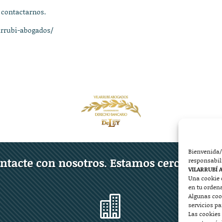
 contactarnos.
arrubi-abogados/
Bienvenida/
ntacte con nosotros. Estamos cerca de ust
responsabil
VILARRUBÍ 
Una cookie 
en tu orden
Algunas coo

servicios p
Las cookies 