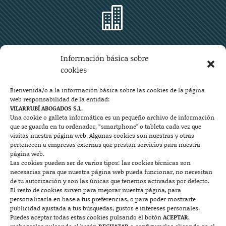

Zaragoza
Información básica sobre
Plaza Aragón 10, planta 11ª, 50004 Zaragoza
cookies
976 219 571
976 225 209
Bienvenida/o a la información básica sobre las cookies de la página
web responsabilidad de la entidad:
Contacto
VILARRUBÍ ABOGADOS S.L.
Una cookie o galleta informática es un pequeño archivo de información
que se guarda en tu ordenador, “smartphone” o tableta cada vez que

visitas nuestra página web. Algunas cookies son nuestras y otras
pertenecen a empresas externas que prestan servicios para nuestra
página web.
Las cookies pueden ser de varios tipos: las cookies técnicas son
Mallorca
necesarias para que nuestra página web pueda funcionar, no necesitan
de tu autorización y son las únicas que tenemos activadas por defecto.
Josep Pla, n°6, 07400 Alcudia (Mallorca)
El resto de cookies sirven para mejorar nuestra página, para
personalizarla en base a tus preferencias, o para poder mostrarte
722 131 870
Contacto
publicidad ajustada a tus búsquedas, gustos e intereses personales.
Puedes aceptar todas estas cookies pulsando el botón
ACEPTAR
,