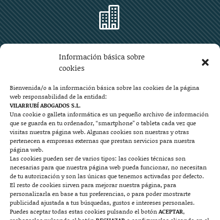

Zaragoza
Información básica sobre
Plaza Aragón 10, planta 11ª, 50004 Zaragoza
cookies
976 219 571
976 225 209
Bienvenida/o a la información básica sobre las cookies de la página
web responsabilidad de la entidad:
Contacto
VILARRUBÍ ABOGADOS S.L.
Una cookie o galleta informática es un pequeño archivo de información
que se guarda en tu ordenador, “smartphone” o tableta cada vez que

visitas nuestra página web. Algunas cookies son nuestras y otras
pertenecen a empresas externas que prestan servicios para nuestra
página web.
Las cookies pueden ser de varios tipos: las cookies técnicas son
Mallorca
necesarias para que nuestra página web pueda funcionar, no necesitan
de tu autorización y son las únicas que tenemos activadas por defecto.
Josep Pla, n°6, 07400 Alcudia (Mallorca)
El resto de cookies sirven para mejorar nuestra página, para
personalizarla en base a tus preferencias, o para poder mostrarte
722 131 870
Contacto
publicidad ajustada a tus búsquedas, gustos e intereses personales.
Puedes aceptar todas estas cookies pulsando el botón
ACEPTAR
,