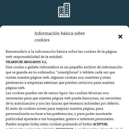

Zaragoza
Información básica sobre
Plaza Aragón 10, planta 11ª, 50004 Zaragoza
cookies
976 219 571
976 225 209
Bienvenida/o a la información básica sobre las cookies de la página
web responsabilidad de la entidad:
Contacto
VILARRUBÍ ABOGADOS S.L.
Una cookie o galleta informática es un pequeño archivo de información
que se guarda en tu ordenador, “smartphone” o tableta cada vez que

visitas nuestra página web. Algunas cookies son nuestras y otras
pertenecen a empresas externas que prestan servicios para nuestra
página web.
Las cookies pueden ser de varios tipos: las cookies técnicas son
Mallorca
necesarias para que nuestra página web pueda funcionar, no necesitan
de tu autorización y son las únicas que tenemos activadas por defecto.
Josep Pla, n°6, 07400 Alcudia (Mallorca)
El resto de cookies sirven para mejorar nuestra página, para
personalizarla en base a tus preferencias, o para poder mostrarte
722 131 870
Contacto
publicidad ajustada a tus búsquedas, gustos e intereses personales.
Puedes aceptar todas estas cookies pulsando el botón
ACEPTAR
,