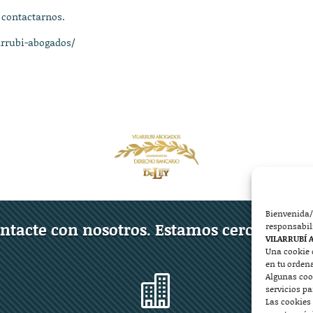
 contactarnos.
arrubi-abogados/
Bienvenida/
ntacte con nosotros. Estamos cerca de ust
responsabil
VILARRUBÍ 
Una cookie 
en tu orden
Algunas coo

servicios p
Las cookies 