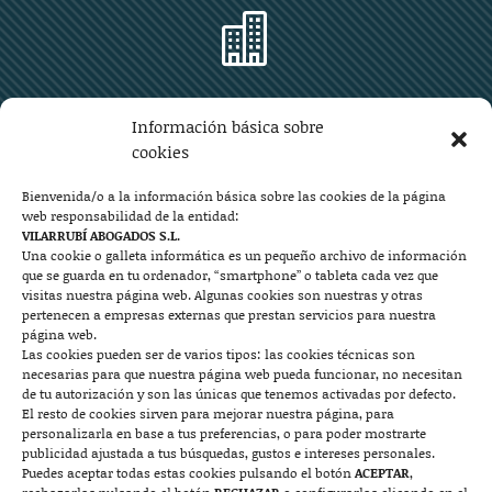

Zaragoza
Información básica sobre
Plaza Aragón 10, planta 11ª, 50004 Zaragoza
cookies
976 219 571
976 225 209
Bienvenida/o a la información básica sobre las cookies de la página
web responsabilidad de la entidad:
Contacto
VILARRUBÍ ABOGADOS S.L.
Una cookie o galleta informática es un pequeño archivo de información
que se guarda en tu ordenador, “smartphone” o tableta cada vez que

visitas nuestra página web. Algunas cookies son nuestras y otras
pertenecen a empresas externas que prestan servicios para nuestra
página web.
Las cookies pueden ser de varios tipos: las cookies técnicas son
Mallorca
necesarias para que nuestra página web pueda funcionar, no necesitan
de tu autorización y son las únicas que tenemos activadas por defecto.
Josep Pla, n°6, 07400 Alcudia (Mallorca)
El resto de cookies sirven para mejorar nuestra página, para
personalizarla en base a tus preferencias, o para poder mostrarte
722 131 870
Contacto
publicidad ajustada a tus búsquedas, gustos e intereses personales.
Puedes aceptar todas estas cookies pulsando el botón
ACEPTAR
,