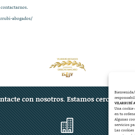
 contactarnos.
arrubi-abogados/
Bienvenida/
ntacte con nosotros. Estamos cerca de ust
responsabil
VILARRUBÍ 
Una cookie 
en tu orden
Algunas coo

servicios p
Las cookies 