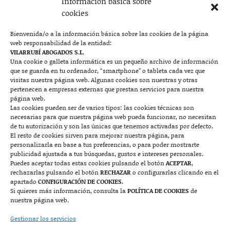
Información básica sobre
Plaza Aragón 10, planta 11ª, 50004 Zaragoza
cookies
976 219 571
976 225 209
Bienvenida/o a la información básica sobre las cookies de la página
web responsabilidad de la entidad:
Contacto
VILARRUBÍ ABOGADOS S.L.
Una cookie o galleta informática es un pequeño archivo de información
que se guarda en tu ordenador, “smartphone” o tableta cada vez que

visitas nuestra página web. Algunas cookies son nuestras y otras
pertenecen a empresas externas que prestan servicios para nuestra
página web.
Las cookies pueden ser de varios tipos: las cookies técnicas son
Mallorca
necesarias para que nuestra página web pueda funcionar, no necesitan
de tu autorización y son las únicas que tenemos activadas por defecto.
Josep Pla, n°6, 07400 Alcudia (Mallorca)
El resto de cookies sirven para mejorar nuestra página, para
personalizarla en base a tus preferencias, o para poder mostrarte
722 131 870
Contacto
publicidad ajustada a tus búsquedas, gustos e intereses personales.
Puedes aceptar todas estas cookies pulsando el botón
ACEPTAR
,
rechazarlas pulsando el botón
RECHAZAR
o configurarlas clicando en el

apartado
CONFIGURACIÓN DE COOKIES.
Si quieres más información, consulta la
POLÍTICA DE COOKIES
de
nuestra página web.
Monzón
Gestionar los servicios