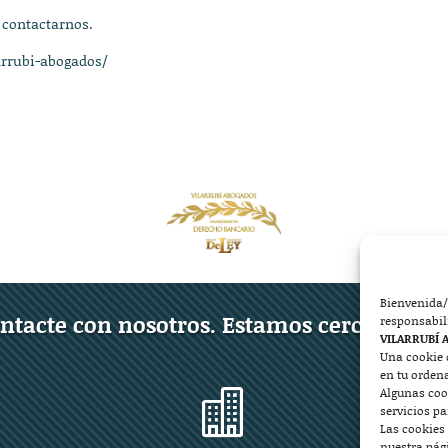
 contactarnos.
arrubi-abogados/
Bienvenida/
ntacte con nosotros. Estamos cerca de ust
responsabil
VILARRUBÍ 
Una cookie 
en tu orden
Algunas coo

servicios p
Las cookies 
nuestra pág