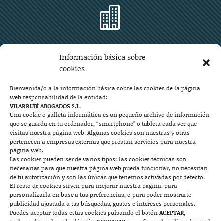

Zaragoza
Información básica sobre
Plaza Aragón 10, planta 11ª, 50004 Zaragoza
cookies
976 219 571
976 225 209
Bienvenida/o a la información básica sobre las cookies de la página
web responsabilidad de la entidad:
Contacto
VILARRUBÍ ABOGADOS S.L.
Una cookie o galleta informática es un pequeño archivo de información
que se guarda en tu ordenador, “smartphone” o tableta cada vez que

visitas nuestra página web. Algunas cookies son nuestras y otras
pertenecen a empresas externas que prestan servicios para nuestra
página web.
Las cookies pueden ser de varios tipos: las cookies técnicas son
Mallorca
necesarias para que nuestra página web pueda funcionar, no necesitan
de tu autorización y son las únicas que tenemos activadas por defecto.
Josep Pla, n°6, 07400 Alcudia (Mallorca)
El resto de cookies sirven para mejorar nuestra página, para
personalizarla en base a tus preferencias, o para poder mostrarte
722 131 870
Contacto
publicidad ajustada a tus búsquedas, gustos e intereses personales.
Puedes aceptar todas estas cookies pulsando el botón
ACEPTAR
,