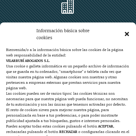

Zaragoza
Información básica sobre
Plaza Aragón 10, planta 11ª, 50004 Zaragoza
cookies
976 219 571
976 225 209
Bienvenida/o a la información básica sobre las cookies de la página
web responsabilidad de la entidad:
Contacto
VILARRUBÍ ABOGADOS S.L.
Una cookie o galleta informática es un pequeño archivo de información
que se guarda en tu ordenador, “smartphone” o tableta cada vez que

visitas nuestra página web. Algunas cookies son nuestras y otras
pertenecen a empresas externas que prestan servicios para nuestra
página web.
Las cookies pueden ser de varios tipos: las cookies técnicas son
Mallorca
necesarias para que nuestra página web pueda funcionar, no necesitan
de tu autorización y son las únicas que tenemos activadas por defecto.
Josep Pla, n°6, 07400 Alcudia (Mallorca)
El resto de cookies sirven para mejorar nuestra página, para
personalizarla en base a tus preferencias, o para poder mostrarte
722 131 870
Contacto
publicidad ajustada a tus búsquedas, gustos e intereses personales.
Puedes aceptar todas estas cookies pulsando el botón
ACEPTAR
,
rechazarlas pulsando el botón
RECHAZAR
o configurarlas clicando en el