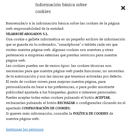
Información básica sobre
Plaza Aragón 10, planta 11ª, 50004 Zaragoza
cookies
976 219 571
976 225 209
Bienvenida/o a la información básica sobre las cookies de la página
web responsabilidad de la entidad:
Contacto
VILARRUBÍ ABOGADOS S.L.
Una cookie o galleta informática es un pequeño archivo de información
que se guarda en tu ordenador, “smartphone” o tableta cada vez que

visitas nuestra página web. Algunas cookies son nuestras y otras
pertenecen a empresas externas que prestan servicios para nuestra
página web.
Las cookies pueden ser de varios tipos: las cookies técnicas son
Mallorca
necesarias para que nuestra página web pueda funcionar, no necesitan
de tu autorización y son las únicas que tenemos activadas por defecto.
Josep Pla, n°6, 07400 Alcudia (Mallorca)
El resto de cookies sirven para mejorar nuestra página, para
personalizarla en base a tus preferencias, o para poder mostrarte
722 131 870
Contacto
publicidad ajustada a tus búsquedas, gustos e intereses personales.
Puedes aceptar todas estas cookies pulsando el botón
ACEPTAR
,
rechazarlas pulsando el botón
RECHAZAR
o configurarlas clicando en el

apartado
CONFIGURACIÓN DE COOKIES.
Si quieres más información, consulta la
POLÍTICA DE COOKIES
de
nuestra página web.
Monzón
Gestionar los servicios