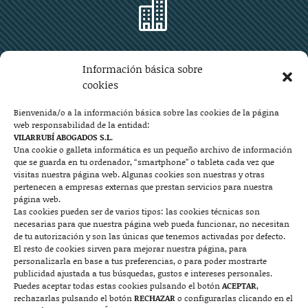

Zaragoza
Información básica sobre
Plaza Aragón 10, planta 11ª, 50004 Zaragoza
cookies
976 219 571
976 225 209
Bienvenida/o a la información básica sobre las cookies de la página
web responsabilidad de la entidad:
Contacto
VILARRUBÍ ABOGADOS S.L.
Una cookie o galleta informática es un pequeño archivo de información
que se guarda en tu ordenador, “smartphone” o tableta cada vez que

visitas nuestra página web. Algunas cookies son nuestras y otras
pertenecen a empresas externas que prestan servicios para nuestra
página web.
Las cookies pueden ser de varios tipos: las cookies técnicas son
Mallorca
necesarias para que nuestra página web pueda funcionar, no necesitan
de tu autorización y son las únicas que tenemos activadas por defecto.
Josep Pla, n°6, 07400 Alcudia (Mallorca)
El resto de cookies sirven para mejorar nuestra página, para
personalizarla en base a tus preferencias, o para poder mostrarte
722 131 870
Contacto
publicidad ajustada a tus búsquedas, gustos e intereses personales.
Puedes aceptar todas estas cookies pulsando el botón
ACEPTAR
,
rechazarlas pulsando el botón
RECHAZAR
o configurarlas clicando en el