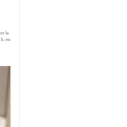
or la
 h. en