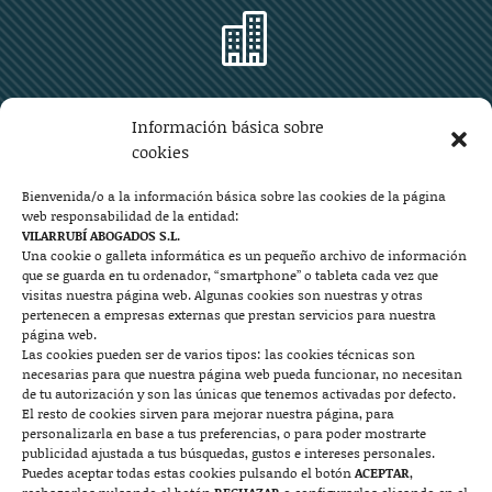

Zaragoza
Información básica sobre
Plaza Aragón 10, planta 11ª, 50004 Zaragoza
cookies
976 219 571
976 225 209
Bienvenida/o a la información básica sobre las cookies de la página
web responsabilidad de la entidad:
Contacto
VILARRUBÍ ABOGADOS S.L.
Una cookie o galleta informática es un pequeño archivo de información
que se guarda en tu ordenador, “smartphone” o tableta cada vez que

visitas nuestra página web. Algunas cookies son nuestras y otras
pertenecen a empresas externas que prestan servicios para nuestra
página web.
Las cookies pueden ser de varios tipos: las cookies técnicas son
Mallorca
necesarias para que nuestra página web pueda funcionar, no necesitan
de tu autorización y son las únicas que tenemos activadas por defecto.
Josep Pla, n°6, 07400 Alcudia (Mallorca)
El resto de cookies sirven para mejorar nuestra página, para
personalizarla en base a tus preferencias, o para poder mostrarte
722 131 870
Contacto
publicidad ajustada a tus búsquedas, gustos e intereses personales.
Puedes aceptar todas estas cookies pulsando el botón
ACEPTAR
,