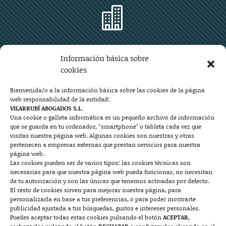

Zaragoza
Información básica sobre
Plaza Aragón 10, planta 11ª, 50004 Zaragoza
cookies
976 219 571
976 225 209
Bienvenida/o a la información básica sobre las cookies de la página
web responsabilidad de la entidad:
Contacto
VILARRUBÍ ABOGADOS S.L.
Una cookie o galleta informática es un pequeño archivo de información
que se guarda en tu ordenador, “smartphone” o tableta cada vez que

visitas nuestra página web. Algunas cookies son nuestras y otras
pertenecen a empresas externas que prestan servicios para nuestra
página web.
Las cookies pueden ser de varios tipos: las cookies técnicas son
Mallorca
necesarias para que nuestra página web pueda funcionar, no necesitan
de tu autorización y son las únicas que tenemos activadas por defecto.
Josep Pla, n°6, 07400 Alcudia (Mallorca)
El resto de cookies sirven para mejorar nuestra página, para
personalizarla en base a tus preferencias, o para poder mostrarte
722 131 870
Contacto
publicidad ajustada a tus búsquedas, gustos e intereses personales.
Puedes aceptar todas estas cookies pulsando el botón
ACEPTAR
,