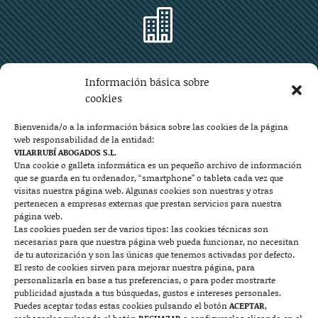

Zaragoza
Información básica sobre
Plaza Aragón 10, planta 11ª, 50004 Zaragoza
cookies
976 219 571
976 225 209
Bienvenida/o a la información básica sobre las cookies de la página
web responsabilidad de la entidad:
Contacto
VILARRUBÍ ABOGADOS S.L.
Una cookie o galleta informática es un pequeño archivo de información
que se guarda en tu ordenador, “smartphone” o tableta cada vez que

visitas nuestra página web. Algunas cookies son nuestras y otras
pertenecen a empresas externas que prestan servicios para nuestra
página web.
Las cookies pueden ser de varios tipos: las cookies técnicas son
Mallorca
necesarias para que nuestra página web pueda funcionar, no necesitan
de tu autorización y son las únicas que tenemos activadas por defecto.
Josep Pla, n°6, 07400 Alcudia (Mallorca)
El resto de cookies sirven para mejorar nuestra página, para
personalizarla en base a tus preferencias, o para poder mostrarte
722 131 870
Contacto
publicidad ajustada a tus búsquedas, gustos e intereses personales.
Puedes aceptar todas estas cookies pulsando el botón
ACEPTAR
,