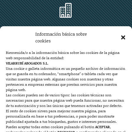

Zaragoza
Información básica sobre
Plaza Aragón 10, planta 11ª, 50004 Zaragoza
cookies
976 219 571
976 225 209
Bienvenida/o a la información básica sobre las cookies de la página
web responsabilidad de la entidad:
Contacto
VILARRUBÍ ABOGADOS S.L.
Una cookie o galleta informática es un pequeño archivo de información
que se guarda en tu ordenador, “smartphone” o tableta cada vez que

visitas nuestra página web. Algunas cookies son nuestras y otras
pertenecen a empresas externas que prestan servicios para nuestra
página web.
Las cookies pueden ser de varios tipos: las cookies técnicas son
Mallorca
necesarias para que nuestra página web pueda funcionar, no necesitan
de tu autorización y son las únicas que tenemos activadas por defecto.
Josep Pla, n°6, 07400 Alcudia (Mallorca)
El resto de cookies sirven para mejorar nuestra página, para
personalizarla en base a tus preferencias, o para poder mostrarte
722 131 870
Contacto
publicidad ajustada a tus búsquedas, gustos e intereses personales.
Puedes aceptar todas estas cookies pulsando el botón
ACEPTAR
,