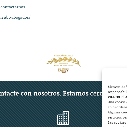
 contactarnos.
arrubi-abogados/
Bienvenida/
ntacte con nosotros. Estamos cerca de ust
responsabil
VILARRUBÍ 
Una cookie 
en tu orden
Algunas coo

servicios p
Las cookies 