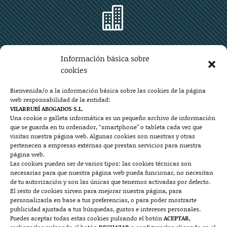

Zaragoza
Información básica sobre
Plaza Aragón 10, planta 11ª, 50004 Zaragoza
cookies
976 219 571
976 225 209
Bienvenida/o a la información básica sobre las cookies de la página
web responsabilidad de la entidad:
Contacto
VILARRUBÍ ABOGADOS S.L.
Una cookie o galleta informática es un pequeño archivo de información
que se guarda en tu ordenador, “smartphone” o tableta cada vez que

visitas nuestra página web. Algunas cookies son nuestras y otras
pertenecen a empresas externas que prestan servicios para nuestra
página web.
Las cookies pueden ser de varios tipos: las cookies técnicas son
Mallorca
necesarias para que nuestra página web pueda funcionar, no necesitan
de tu autorización y son las únicas que tenemos activadas por defecto.
Josep Pla, n°6, 07400 Alcudia (Mallorca)
El resto de cookies sirven para mejorar nuestra página, para
personalizarla en base a tus preferencias, o para poder mostrarte
722 131 870
Contacto
publicidad ajustada a tus búsquedas, gustos e intereses personales.
Puedes aceptar todas estas cookies pulsando el botón
ACEPTAR
,