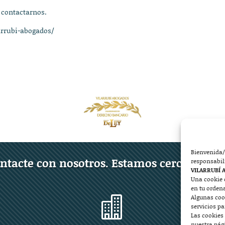
 contactarnos.
arrubi-abogados/
Bienvenida/
ntacte con nosotros. Estamos cerca de ust
responsabil
VILARRUBÍ 
Una cookie 
en tu orden
Algunas coo

servicios p
Las cookies 
nuestra pág