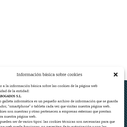
Información básica sobre cookies
o a la información básica sobre las cookies de la página web
ed.
idad de la entidad:
ABOGADOS S.L.
o galleta informática es un pequeño archivo de información que se guarda
ador, “smartphone” o tableta cada vez que visitas nuestra página web.
kies son nuestras y otras pertenecen a empresas externas que prestan


ara nuestra página web.
pueden ser de varios tipos: las cookies técnicas son necesarias para que
ina web pueda funcionar, no necesitan de tu autorización y son las