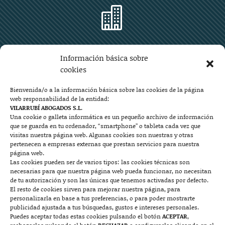

Zaragoza
Información básica sobre
Plaza Aragón 10, planta 11ª, 50004 Zaragoza
cookies
976 219 571
976 225 209
Bienvenida/o a la información básica sobre las cookies de la página
web responsabilidad de la entidad:
Contacto
VILARRUBÍ ABOGADOS S.L.
Una cookie o galleta informática es un pequeño archivo de información
que se guarda en tu ordenador, “smartphone” o tableta cada vez que

visitas nuestra página web. Algunas cookies son nuestras y otras
pertenecen a empresas externas que prestan servicios para nuestra
página web.
Las cookies pueden ser de varios tipos: las cookies técnicas son
Mallorca
necesarias para que nuestra página web pueda funcionar, no necesitan
de tu autorización y son las únicas que tenemos activadas por defecto.
Josep Pla, n°6, 07400 Alcudia (Mallorca)
El resto de cookies sirven para mejorar nuestra página, para
personalizarla en base a tus preferencias, o para poder mostrarte
722 131 870
Contacto
publicidad ajustada a tus búsquedas, gustos e intereses personales.
Puedes aceptar todas estas cookies pulsando el botón
ACEPTAR
,