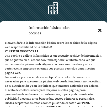

Zaragoza
Información básica sobre
Plaza Aragón 10, planta 11ª, 50004 Zaragoza
cookies
976 219 571
976 225 209
Bienvenida/o a la información básica sobre las cookies de la página
web responsabilidad de la entidad:
Contacto
VILARRUBÍ ABOGADOS S.L.
Una cookie o galleta informática es un pequeño archivo de información
que se guarda en tu ordenador, “smartphone” o tableta cada vez que

visitas nuestra página web. Algunas cookies son nuestras y otras
pertenecen a empresas externas que prestan servicios para nuestra
página web.
Las cookies pueden ser de varios tipos: las cookies técnicas son
Mallorca
necesarias para que nuestra página web pueda funcionar, no necesitan
de tu autorización y son las únicas que tenemos activadas por defecto.
Josep Pla, n°6, 07400 Alcudia (Mallorca)
El resto de cookies sirven para mejorar nuestra página, para
personalizarla en base a tus preferencias, o para poder mostrarte
722 131 870
Contacto
publicidad ajustada a tus búsquedas, gustos e intereses personales.
Puedes aceptar todas estas cookies pulsando el botón
ACEPTAR
,