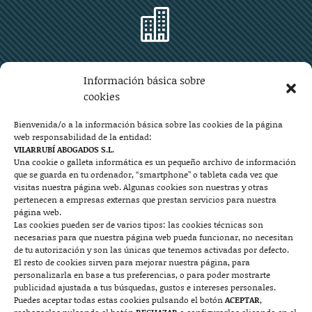

Zaragoza
Información básica sobre
Plaza Aragón 10, planta 11ª, 50004 Zaragoza
cookies
976 219 571
976 225 209
Bienvenida/o a la información básica sobre las cookies de la página
web responsabilidad de la entidad:
Contacto
VILARRUBÍ ABOGADOS S.L.
Una cookie o galleta informática es un pequeño archivo de información
que se guarda en tu ordenador, “smartphone” o tableta cada vez que

visitas nuestra página web. Algunas cookies son nuestras y otras
pertenecen a empresas externas que prestan servicios para nuestra
página web.
Las cookies pueden ser de varios tipos: las cookies técnicas son
Mallorca
necesarias para que nuestra página web pueda funcionar, no necesitan
de tu autorización y son las únicas que tenemos activadas por defecto.
Josep Pla, n°6, 07400 Alcudia (Mallorca)
El resto de cookies sirven para mejorar nuestra página, para
personalizarla en base a tus preferencias, o para poder mostrarte
722 131 870
Contacto
publicidad ajustada a tus búsquedas, gustos e intereses personales.
Puedes aceptar todas estas cookies pulsando el botón
ACEPTAR
,