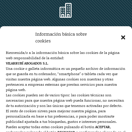

Zaragoza
Información básica sobre
Plaza Aragón 10, planta 11ª, 50004 Zaragoza
cookies
976 219 571
976 225 209
Bienvenida/o a la información básica sobre las cookies de la página
web responsabilidad de la entidad:
Contacto
VILARRUBÍ ABOGADOS S.L.
Una cookie o galleta informática es un pequeño archivo de información
que se guarda en tu ordenador, “smartphone” o tableta cada vez que

visitas nuestra página web. Algunas cookies son nuestras y otras
pertenecen a empresas externas que prestan servicios para nuestra
página web.
Las cookies pueden ser de varios tipos: las cookies técnicas son
Mallorca
necesarias para que nuestra página web pueda funcionar, no necesitan
de tu autorización y son las únicas que tenemos activadas por defecto.
Josep Pla, n°6, 07400 Alcudia (Mallorca)
El resto de cookies sirven para mejorar nuestra página, para
personalizarla en base a tus preferencias, o para poder mostrarte
722 131 870
Contacto
publicidad ajustada a tus búsquedas, gustos e intereses personales.
Puedes aceptar todas estas cookies pulsando el botón
ACEPTAR
,