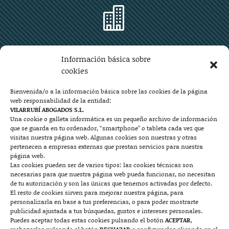

Zaragoza
Información básica sobre
Plaza Aragón 10, planta 11ª, 50004 Zaragoza
cookies
976 219 571
976 225 209
Bienvenida/o a la información básica sobre las cookies de la página
web responsabilidad de la entidad:
Contacto
VILARRUBÍ ABOGADOS S.L.
Una cookie o galleta informática es un pequeño archivo de información
que se guarda en tu ordenador, “smartphone” o tableta cada vez que

visitas nuestra página web. Algunas cookies son nuestras y otras
pertenecen a empresas externas que prestan servicios para nuestra
página web.
Las cookies pueden ser de varios tipos: las cookies técnicas son
Mallorca
necesarias para que nuestra página web pueda funcionar, no necesitan
de tu autorización y son las únicas que tenemos activadas por defecto.
Josep Pla, n°6, 07400 Alcudia (Mallorca)
El resto de cookies sirven para mejorar nuestra página, para
personalizarla en base a tus preferencias, o para poder mostrarte
722 131 870
Contacto
publicidad ajustada a tus búsquedas, gustos e intereses personales.
Puedes aceptar todas estas cookies pulsando el botón
ACEPTAR
,