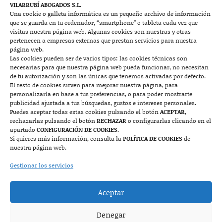
Contacto
VILARRUBÍ ABOGADOS S.L.
Una cookie o galleta informática es un pequeño archivo de información
que se guarda en tu ordenador, “smartphone” o tableta cada vez que

visitas nuestra página web. Algunas cookies son nuestras y otras
pertenecen a empresas externas que prestan servicios para nuestra
página web.
Las cookies pueden ser de varios tipos: las cookies técnicas son
Mallorca
necesarias para que nuestra página web pueda funcionar, no necesitan
de tu autorización y son las únicas que tenemos activadas por defecto.
Josep Pla, n°6, 07400 Alcudia (Mallorca)
El resto de cookies sirven para mejorar nuestra página, para
personalizarla en base a tus preferencias, o para poder mostrarte
722 131 870
Contacto
publicidad ajustada a tus búsquedas, gustos e intereses personales.
Puedes aceptar todas estas cookies pulsando el botón
ACEPTAR
,
rechazarlas pulsando el botón
RECHAZAR
o configurarlas clicando en el

apartado
CONFIGURACIÓN DE COOKIES.
Si quieres más información, consulta la
POLÍTICA DE COOKIES
de
nuestra página web.
Monzón
Gestionar los servicios
Plaza Mayor 7, 1º, 22400 Monzón (Huesca)
Aceptar
974 415 252
974 417 152
Denegar
Contacto