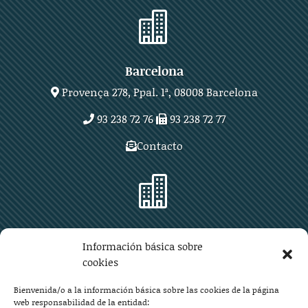

Barcelona
Provença 278, Ppal. 1ª, 08008 Barcelona
93 238 72 76
93 238 72 77
Contacto

Zaragoza
Información básica sobre
Plaza Aragón 10, planta 11ª, 50004 Zaragoza
cookies
976 219 571
976 225 209
Bienvenida/o a la información básica sobre las cookies de la página
web responsabilidad de la entidad: