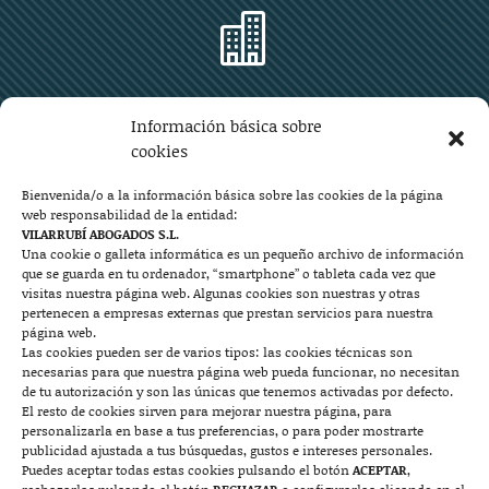

Zaragoza
Información básica sobre
Plaza Aragón 10, planta 11ª, 50004 Zaragoza
cookies
976 219 571
976 225 209
Bienvenida/o a la información básica sobre las cookies de la página
web responsabilidad de la entidad:
Contacto
VILARRUBÍ ABOGADOS S.L.
Una cookie o galleta informática es un pequeño archivo de información
que se guarda en tu ordenador, “smartphone” o tableta cada vez que

visitas nuestra página web. Algunas cookies son nuestras y otras
pertenecen a empresas externas que prestan servicios para nuestra
página web.
Las cookies pueden ser de varios tipos: las cookies técnicas son
Mallorca
necesarias para que nuestra página web pueda funcionar, no necesitan
de tu autorización y son las únicas que tenemos activadas por defecto.
Josep Pla, n°6, 07400 Alcudia (Mallorca)
El resto de cookies sirven para mejorar nuestra página, para
personalizarla en base a tus preferencias, o para poder mostrarte
722 131 870
Contacto
publicidad ajustada a tus búsquedas, gustos e intereses personales.
Puedes aceptar todas estas cookies pulsando el botón
ACEPTAR
,